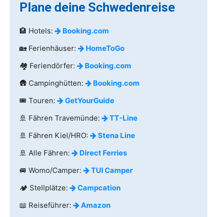
Plane deine Schwedenreise
🏨 Hotels:
Booking.com
🏡 Ferienhäuser:
HomeToGo
🏘️ Feriendörfer:
Booking.com
🛖 Campinghütten:
Booking.com
🎟️ Touren:
GetYourGuide
🚢 Fähren Travemünde:
TT-Line
🚢 Fähren Kiel/HRO:
Stena Line
🚢 Alle Fähren:
Direct Ferries
🚐 Womo/Camper:
TUI Camper
🏕️ Stellplätze:
Campcation
📖 Reiseführer:
Amazon