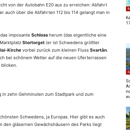
eicht von der Autobahn E20 aus zu erreichen: Abfahrt
R
er auch über die Abfahrten 112 bis 114 gelangt man in
K
17
 das imposante
Schloss
herum (das eigentliche eine
 Marktplatz
Stortorget
(er ist Schwedens größter
olai-Kirche
vorbei zurück zum kleinen Fluss
Svartån
.
ch bei schönem Wetter auf die neuen Uferterrassen
blicken.
F
S
An
no
g in zehn Gehminuten zum Stadtpark und zum
w
 schönsten Schwedens, ja Europas. Hier gibt es auch
 in den gläsernen Gewächshäusern des Parks liegt