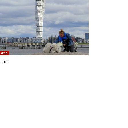
almö
almö