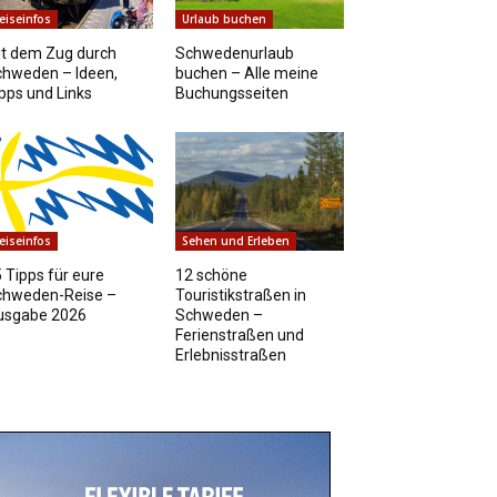
eiseinfos
Urlaub buchen
t dem Zug durch
Schwedenurlaub
chweden – Ideen,
buchen – Alle meine
pps und Links
Buchungsseiten
eiseinfos
Sehen und Erleben
 Tipps für eure
12 schöne
chweden-Reise –
Touristikstraßen in
usgabe 2026
Schweden –
Ferienstraßen und
Erlebnisstraßen