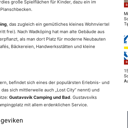
rdies große Spielflächen für Kinder, dazu ein im
R
 Planschbecken.
Mi
S
ing
, das zugleich ein gemütliches kleines Wohnviertel
Ti
tritt frei). Nach Wadköping hat man alte Gebäude aus
rpflanzt, als man dort Platz für moderne Neubauten
Cafés, Bäckereien, Handwerksstätten und kleine
R
15
S
A
ern, befindet sich eines der populärsten Erlebnis- und
, das sich mittlerweile auch „Lost City“ nennt) und
ätze:
Gustavsvik Camping und Bad
. Gustavsviks
pingplatz mit allem erdenklichen Service.
ngeviken