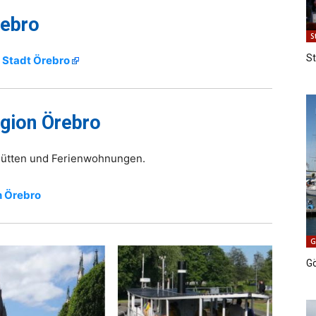
rebro
S
S
r Stadt Örebro
egion Örebro
 Hütten und Ferienwohnungen.
n Örebro
G
G