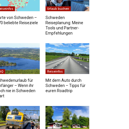
eiseinfos
Urlaub buchen
arte von Schweden –
Schweden
0 beliebte Reiseziele
Reiseplanung: Meine
Tools und Partner-
Empfehlungen
AQ
Reiseinfos
chwedenurlaub für
Mit dem Auto durch
fänger – Wenn ihr
Schweden – Tipps für
ch nie in Schweden
euren Roadtrip
art