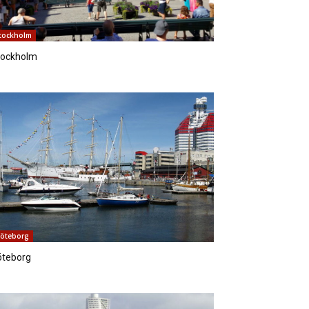
tockholm
tockholm
öteborg
öteborg