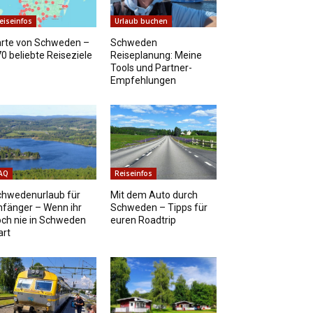
eiseinfos
Urlaub buchen
arte von Schweden –
Schweden
0 beliebte Reiseziele
Reiseplanung: Meine
Tools und Partner-
Empfehlungen
AQ
Reiseinfos
chwedenurlaub für
Mit dem Auto durch
fänger – Wenn ihr
Schweden – Tipps für
ch nie in Schweden
euren Roadtrip
art