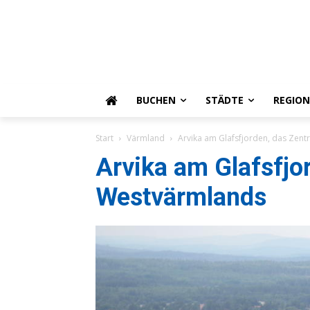
BUCHEN
STÄDTE
REGIO
Start
Värmland
Arvika am Glafsfjorden, das Zen
Arvika am Glafsfjo
Westvärmlands