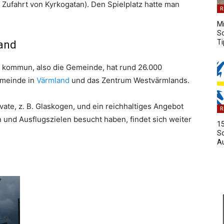
 Zufahrt von Kyrkogatan). Den Spielplatz hatte man
R
Mi
S
Ti
and
a kommun, also die Gemeinde, hat rund 26.000
emeinde in
Värmland
und das Zentrum Westvärmlands.
ate, z. B. Glaskogen, und ein reichhaltiges Angebot
R
und Ausflugszielen besucht haben, findet sich weiter
15
S
A