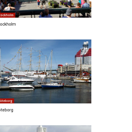
tockholm
tockholm
öteborg
öteborg