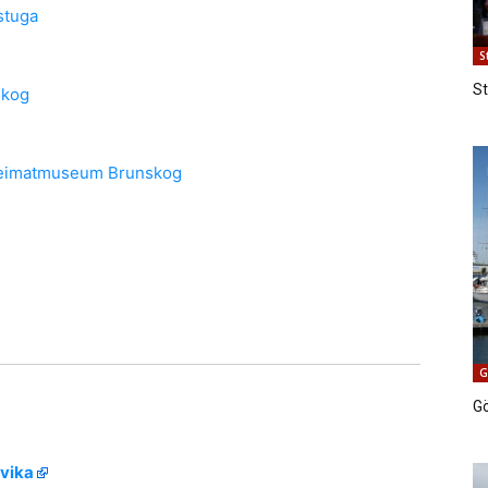
stuga
S
S
skog
eimatmuseum Brunskog
G
G
rvika