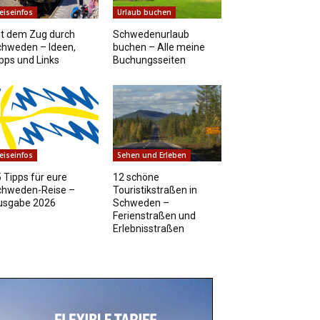
eiseinfos
Urlaub buchen
t dem Zug durch
Schwedenurlaub
chweden – Ideen,
buchen – Alle meine
pps und Links
Buchungsseiten
eiseinfos
Sehen und Erleben
 Tipps für eure
12 schöne
chweden-Reise –
Touristikstraßen in
usgabe 2026
Schweden –
Ferienstraßen und
Erlebnisstraßen