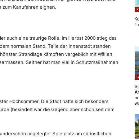
h zum Kanufahren eignen.
R
K
17
der auch eine traurige Rolle. Im Herbst 2000 stieg das
 dem normalen Stand. Teile der Innenstadt standen
chönster Strandlage kämpften vergeblich mit Wällen
sermassen. Seither hat man viel in Schutzmaßnahmen
F
S
An
no
nster Hochsommer. Die Stadt hatte sich besonders
w
wurde (besiedelt war die Gegend aber schon seit dem
wunderschön angelegter Spielplatz am südöstlichen