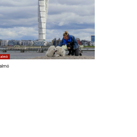
almö
almö