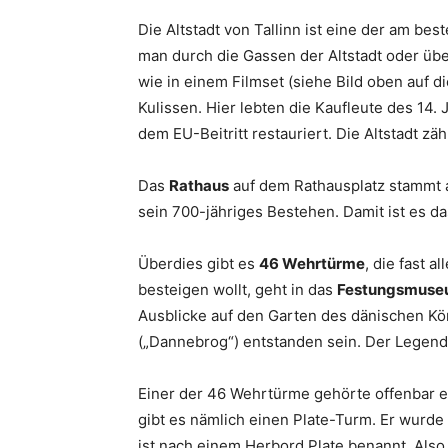
Die Altstadt von Tallinn ist eine der am bes
man durch die Gassen der Altstadt oder üb
wie in einem Filmset (siehe Bild oben auf d
Kulissen. Hier lebten die Kaufleute des 14.
dem EU-Beitritt restauriert. Die Altstadt 
Das
Rathaus
auf dem Rathausplatz stammt a
sein 700-jähriges Bestehen. Damit ist es d
Überdies gibt es
46 Wehrtürme
, die fast a
besteigen wollt, geht in das
Festungsmuseu
Ausblicke auf den Garten des dänischen Kön
(„Dannebrog“) entstanden sein. Der Legend
Einer der 46 Wehrtürme gehörte offenbar e
gibt es nämlich einen Plate-Turm. Er wurde 
ist nach einem Herbord Plate benannt. Also „