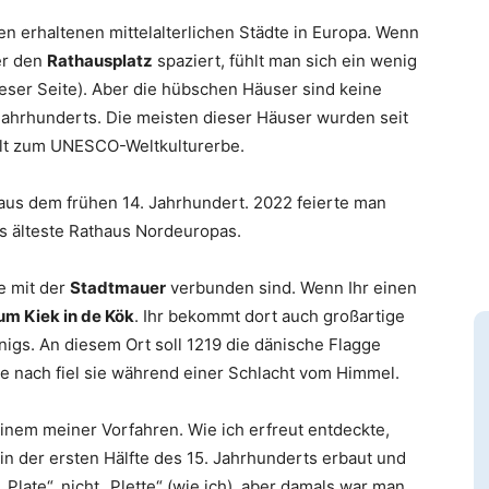
ten erhaltenen mittelalterlichen Städte in Europa. Wenn
er den
Rathausplatz
spaziert, fühlt man sich ein wenig
ieser Seite). Aber die hübschen Häuser sind keine
 Jahrhunderts. Die meisten dieser Häuser wurden seit
zählt zum UNESCO-Weltkulturerbe.
us dem frühen 14. Jahrhundert. 2022 feierte man
as älteste Rathaus Nordeuropas.
lle mit der
Stadtmauer
verbunden sind. Wenn Ihr einen
m Kiek in de Kök
. Ihr bekommt dort auch großartige
igs. An diesem Ort soll 1219 die dänische Flagge
e nach fiel sie während einer Schlacht vom Himmel.
inem meiner Vorfahren. Wie ich erfreut entdeckte,
in der ersten Hälfte des 15. Jahrhunderts erbaut und
Plate“, nicht „Plette“ (wie ich), aber damals war man