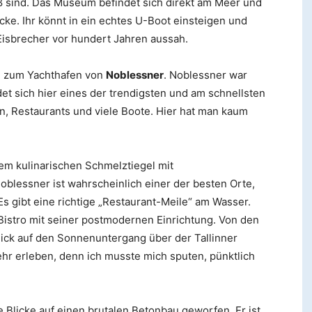
ß sind. Das Museum befindet sich direkt am Meer und
ke. Ihr könnt in ein echtes U-Boot einsteigen und
isbrecher vor hundert Jahren aussah.
h zum Yachthafen von
Noblessner
. Noblessner war
et sich hier eines der trendigsten und am schnellsten
n, Restaurants und viele Boote. Hier hat man kaum
inem kulinarischen Schmelztiegel mit
blessner ist wahrscheinlich einer der besten Orte,
 gibt eine richtige „Restaurant-Meile“ am Wasser.
 Bistro mit seiner postmodernen Einrichtung. Von den
lick auf den Sonnenuntergang über der Tallinner
ehr erleben, denn ich musste mich sputen, pünktlich
Blicke auf einen brutalen Betonbau geworfen. Er ist