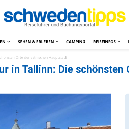
NEN
SEHEN & ERLEBEN
CAMPING
REISEINFOS
 schönsten Orte der estnischen Hauptstadt
r in Tallinn: Die schönsten 