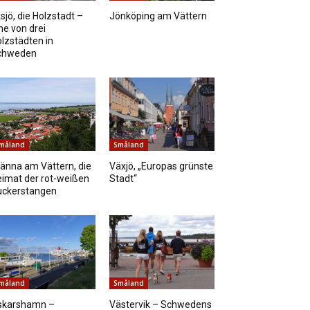
sjö, die Holzstadt –
Jönköping am Vättern
ne von drei
lzstädten in
chweden
måland
Småland
änna am Vättern, die
Växjö, „Europas grünste
imat der rot-weißen
Stadt“
uckerstangen
måland
Småland
skarshamn –
Västervik – Schwedens