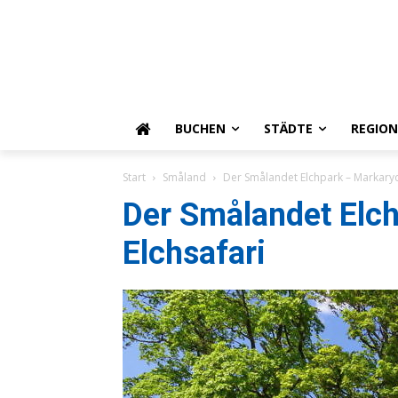
BUCHEN
STÄDTE
REGIO
Start
Småland
Der Smålandet Elchpark – Markaryd
Der Smålandet Elc
Elchsafari