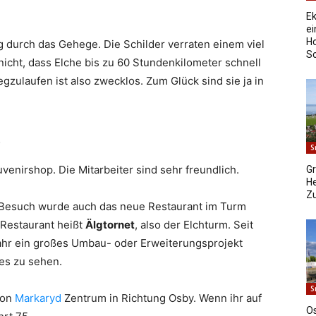
Ek
ei
Ho
 durch das Gehege. Die Schilder verraten einem viel
S
 nicht, dass Elche bis zu 60 Stundenkilometer schnell
zulaufen ist also zwecklos. Zum Glück sind sie ja in
t
S
uvenirshop. Die Mitarbeiter sind sehr freundlich.
Gr
He
Z
 Besuch wurde auch das neue Restaurant im Turm
 Restaurant heißt
Älgtornet
, also der Elchturm. Seit
Jahr ein großes Umbau- oder Erweiterungsprojekt
es zu sehen.
S
von
Markaryd
Zentrum in Richtung Osby. Wenn ihr auf
O