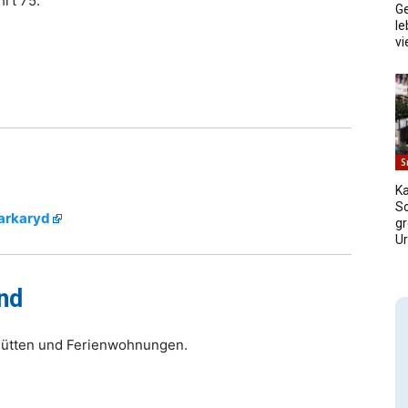
hrt 75.
Ge
le
vi
S
Ka
S
Markaryd
g
Ur
nd
 Hütten und Ferienwohnungen.