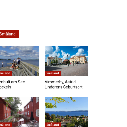
Småland
måland
Småland
lmhult am See
Vimmerby, Astrid
öckeln
Lindgrens Geburtsort
måland
Småland