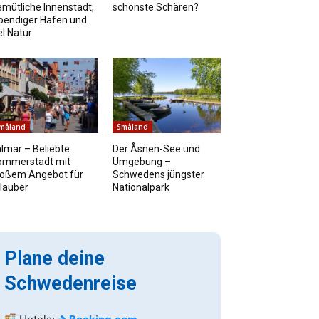
mütliche Innenstadt,
schönste Schären?
bendiger Hafen und
el Natur
måland
Småland
lmar – Beliebte
Der Åsnen-See und
ommerstadt mit
Umgebung –
roßem Angebot für
Schwedens jüngster
lauber
Nationalpark
Plane deine
Schwedenreise