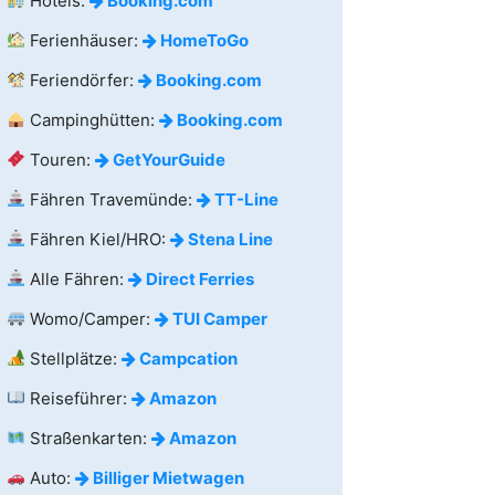
Hotels:
Booking.com
Ferienhäuser:
HomeToGo
Feriendörfer:
Booking.com
Campinghütten:
Booking.com
Touren:
GetYourGuide
Fähren Travemünde:
TT-Line
Fähren Kiel/HRO:
Stena Line
Alle Fähren:
Direct Ferries
Womo/Camper:
TUI Camper
Stellplätze:
Campcation
Reiseführer:
Amazon
Straßenkarten:
Amazon
Auto:
Billiger Mietwagen