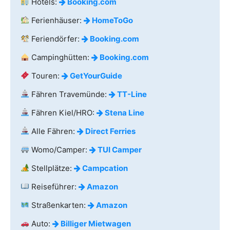
Hotels:
Booking.com
Ferienhäuser:
HomeToGo
Feriendörfer:
Booking.com
Campinghütten:
Booking.com
Touren:
GetYourGuide
Fähren Travemünde:
TT-Line
Fähren Kiel/HRO:
Stena Line
Alle Fähren:
Direct Ferries
Womo/Camper:
TUI Camper
Stellplätze:
Campcation
Reiseführer:
Amazon
Straßenkarten:
Amazon
Auto:
Billiger Mietwagen