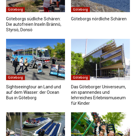
Göteborg
Göteborg
Göteborgs südliche Schären:
Göteborgs nördliche Schären
Die autofreien Inseln Brännö,
Styrsö, Donsö
Göteborg
Göteborg
Sightseeingtour an Land und
Das Göteborger Universeum,
auf dem Wasser: der Ocean
ein spannendes und
Bus in Göteborg
lehrreiches Erlebnismuseum
für Kinder