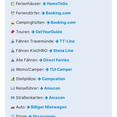
Ferienhäuser:
HomeToGo
Feriendörfer:
Booking.com
Campinghütten:
Booking.com
Touren:
GetYourGuide
Fähren Travemünde:
TT-Line
Fähren Kiel/HRO:
Stena Line
Alle Fähren:
Direct Ferries
Womo/Camper:
TUI Camper
Stellplätze:
Campcation
Reiseführer:
Amazon
Straßenkarten:
Amazon
Auto:
Billiger Mietwagen
Flüge:
Skyscanner