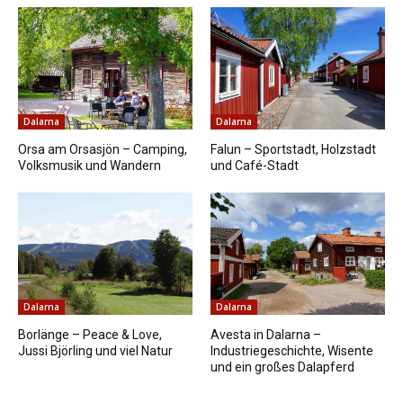
Dalarna
Dalarna
Orsa am Orsasjön – Camping,
Falun – Sportstadt, Holzstadt
Volksmusik und Wandern
und Café-Stadt
Dalarna
Dalarna
Borlänge – Peace & Love,
Avesta in Dalarna –
Jussi Björling und viel Natur
Industriegeschichte, Wisente
und ein großes Dalapferd