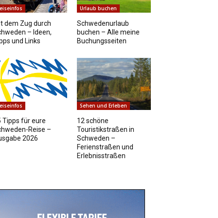
eiseinfos
Urlaub buchen
t dem Zug durch
Schwedenurlaub
chweden – Ideen,
buchen – Alle meine
pps und Links
Buchungsseiten
eiseinfos
Sehen und Erleben
 Tipps für eure
12 schöne
chweden-Reise –
Touristikstraßen in
usgabe 2026
Schweden –
Ferienstraßen und
Erlebnisstraßen