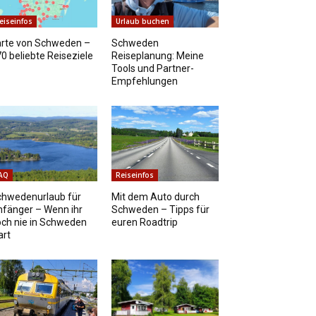
eiseinfos
Urlaub buchen
arte von Schweden –
Schweden
0 beliebte Reiseziele
Reiseplanung: Meine
Tools und Partner-
Empfehlungen
AQ
Reiseinfos
chwedenurlaub für
Mit dem Auto durch
fänger – Wenn ihr
Schweden – Tipps für
ch nie in Schweden
euren Roadtrip
art