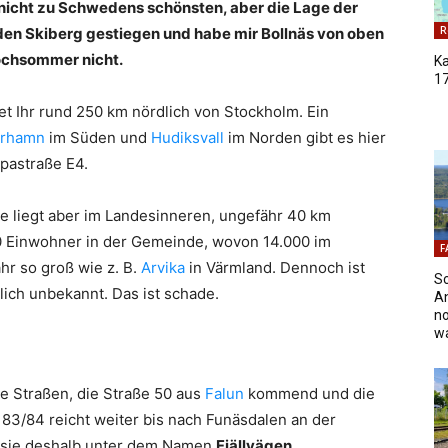
ch nicht zu Schwedens schönsten, aber die Lage der
R
uf den Skiberg gestiegen und habe mir Bollnäs von oben
Hochsommer nicht.
K
17
det Ihr rund 250 km nördlich von Stockholm. Ein
rhamn
im Süden und
Hudiksvall
im Norden gibt es hier
pastraße E4.
 Sie liegt aber im Landesinneren, ungefähr 40 km
0 Einwohner in der Gemeinde, wovon 14.000 im
F
hr so groß wie z. B.
Arvika
in Värmland. Dennoch ist
S
lich unbekannt. Das ist schade.
An
no
w
ne Straßen, die Straße 50 aus
Falun
kommend und die
83/84 reicht weiter bis nach Funäsdalen an der
 sie deshalb unter dem Namen
Fjällvägen