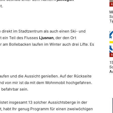
R
t.
Mi
S
Ti
e direkt im Stadtzentrum als auch einen Ski- und
t ein Teil des Flusses
Ljusnan
, der den Ort
er am Bollebacken laufen im Winter auch drei Lifte. Es
R
15
S
A
laufen und die Aussicht genießen. Auf der Rückseite
und von mir ist da mit dem Wohnmobil hochgefahren.
befahrbar sein.
listet insgesamt 13 solcher Aussichtsberge in der
lt, habt Ihr genug Programm für einen zweiwöchigen