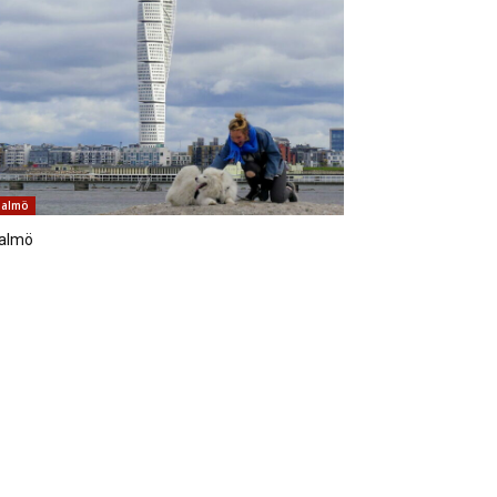
almö
almö