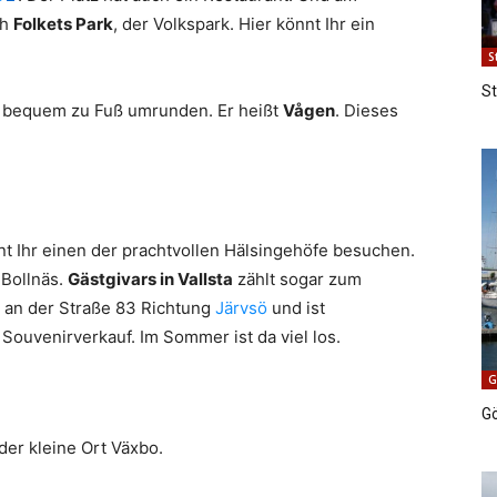
ch
Folkets Park
, der Volkspark. Hier könnt Ihr ein
S
S
s bequem zu Fuß umrunden. Er heißt
Vågen
. Dieses
nt Ihr einen der prachtvollen Hälsingehöfe besuchen.
 Bollnäs.
Gästgivars in Vallsta
zählt sogar zum
s an der Straße 83 Richtung
Järvsö
und ist
Souvenirverkauf. Im Sommer ist da viel los.
G
G
 der kleine Ort Växbo.