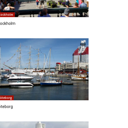
tockholm
tockholm
öteborg
öteborg