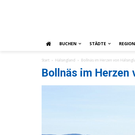
BUCHEN
STÄDTE
REGIO
Start
Hälsingland
Bollnäs im Herzen von Hälsing
Bollnäs im Herzen 