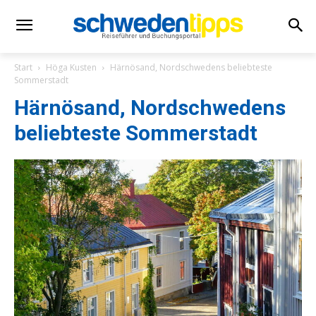
Start
Höga Kusten
Härnösand, Nordschwedens beliebteste
Sommerstadt
Härnösand, Nordschwedens
beliebteste Sommerstadt