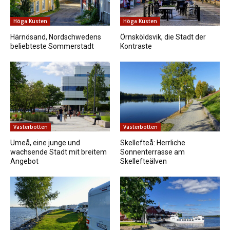
Höga Kusten
Höga Kusten
Härnösand, Nordschwedens
Örnsköldsvik, die Stadt der
beliebteste Sommerstadt
Kontraste
Västerbotten
Västerbotten
Umeå, eine junge und
Skellefteå: Herrliche
wachsende Stadt mit breitem
Sonnenterrasse am
Angebot
Skellefteälven