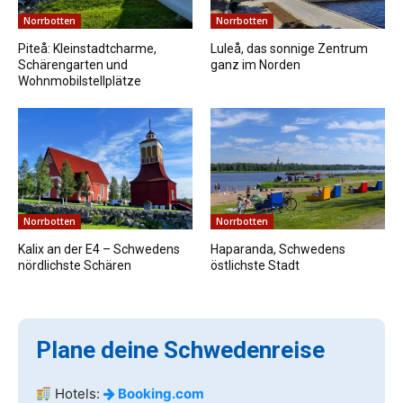
Norrbotten
Norrbotten
Piteå: Kleinstadtcharme,
Luleå, das sonnige Zentrum
Schärengarten und
ganz im Norden
Wohnmobilstellplätze
Norrbotten
Norrbotten
Kalix an der E4 – Schwedens
Haparanda, Schwedens
nördlichste Schären
östlichste Stadt
Plane deine Schwedenreise
Hotels:
Booking.com