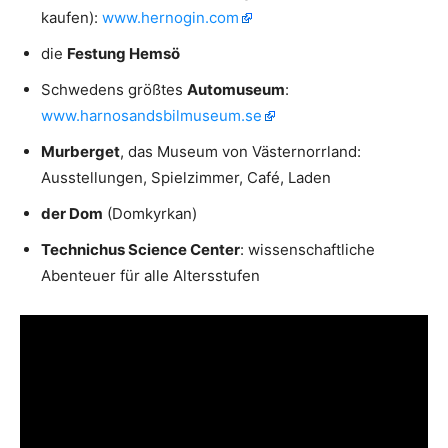
kaufen):
www.hernogin.com
die
Festung Hemsö
Schwedens größtes
Automuseum
:
www.harnosandsbilmuseum.se
Murberget
, das Museum von Västernorrland:
Ausstellungen, Spielzimmer, Café, Laden
der Dom
(Domkyrkan)
Technichus Science Center
: wissenschaftliche
Abenteuer für alle Altersstufen