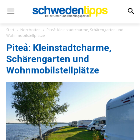
Start
Norrbotten
Piteå: Kleinstadtcharme, Schärengarten und
Wohnmobilstellplätze
Piteå: Kleinstadtcharme,
Schärengarten und
Wohnmobilstellplätze