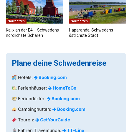
Norrbotten
Norrbotten
Kalix an der E4 – Schwedens
Haparanda, Schwedens
nördlichste Schären
östlichste Stadt
Plane deine Schwedenreise
Hotels:
Booking.com
Ferienhäuser:
HomeToGo
Feriendörfer:
Booking.com
Campinghütten:
Booking.com
Touren:
GetYourGuide
Fähren Travemünde:
TT-Line