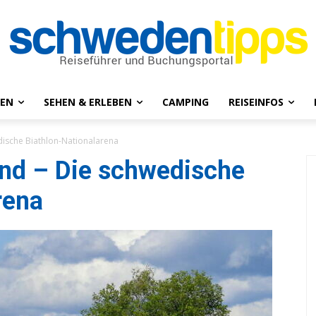
NEN
SEHEN & ERLEBEN
CAMPING
REISEINFOS
dische Biathlon-Nationalarena
und – Die schwedische
rena