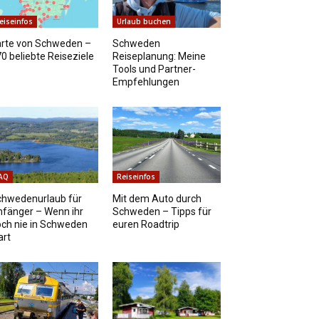
eiseinfos
Urlaub buchen
arte von Schweden –
Schweden
0 beliebte Reiseziele
Reiseplanung: Meine
Tools und Partner-
Empfehlungen
AQ
Reiseinfos
chwedenurlaub für
Mit dem Auto durch
fänger – Wenn ihr
Schweden – Tipps für
ch nie in Schweden
euren Roadtrip
art