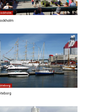
tockholm
tockholm
öteborg
öteborg