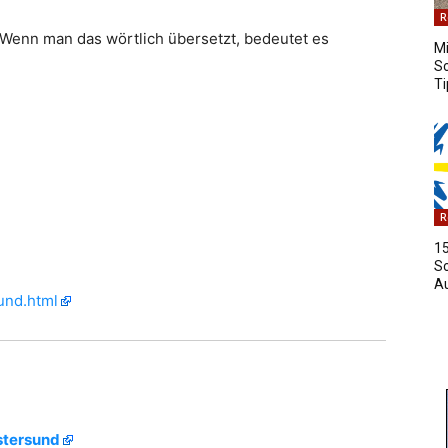
R
. Wenn man das wörtlich übersetzt, bedeutet es
Mi
S
Ti
R
15
S
A
und.html
Östersund