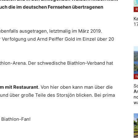
auch die im deutschen Fernsehen übertragenen
R
K
17
benfalls ausgetragen, letztmalig im März 2019.
 Verfolgung und Arnd Peiffer Gold im Einzel über 20
athlon-Arena. Der schwedische Biathlon-Verband hat
F
S
m mit Restaurant
. Von hier oben kann man über die
An
und über große Teile des Storsjön blicken. Bei prima
no
w
n Biathlon-Fan!