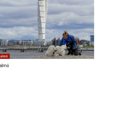
almö
almö