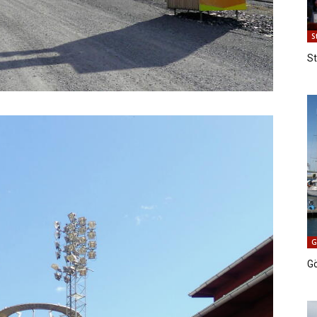
S
S
G
G