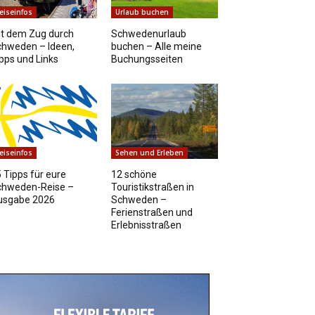
eiseinfos
Urlaub buchen
t dem Zug durch
Schwedenurlaub
chweden – Ideen,
buchen – Alle meine
pps und Links
Buchungsseiten
eiseinfos
Sehen und Erleben
 Tipps für eure
12 schöne
chweden-Reise –
Touristikstraßen in
usgabe 2026
Schweden –
Ferienstraßen und
Erlebnisstraßen